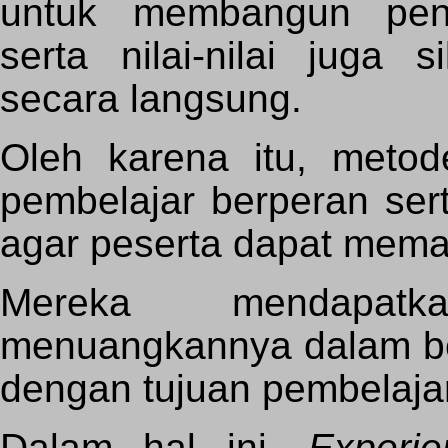
untuk membangun peng
serta nilai-nilai juga
secara langsung.
Oleh karena itu, metod
pembelajar berperan ser
agar peserta dapat meman
Mereka mendapat
menuangkannya dalam ben
dengan tujuan pembelaja
Dalam hal ini,
Experi