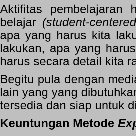
Aktifitas pembelajaran
belajar
(student-centered
apa yang harus kita la
lakukan, apa yang harus
harus secara detail kita 
Begitu pula dengan medi
lain yang yang dibutuhka
tersedia dan siap untuk 
Keuntungan Metode
Exp