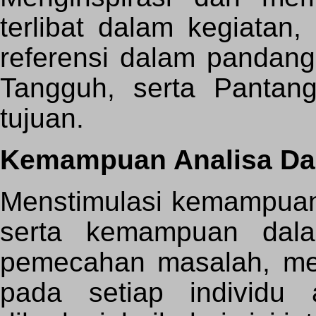
terlibat dalam kegiatan,
referensi dalam pandangan
Tangguh, serta Pantan
tujuan.
Kemampuan Analisa Da
Menstimulasi kemampuan
serta kemampuan dala
pemecahan masalah, me
pada setiap individu 