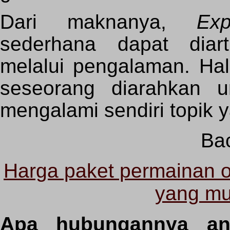
Dari maknanya,
Exp
sederhana dapat diart
melalui pengalaman. Ha
seseorang diarahkan u
mengalami sendiri topik 
Bac
Harga paket permainan o
yang mu
Apa hubungannya a