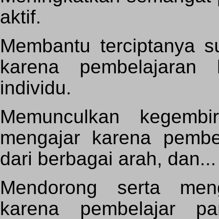
aktif.
Membantu terciptanya s
karena pembelajaran
individu.
Memunculkan kegembir
mengajar karena pembe
dari berbagai arah, dan...
Mendorong serta menge
karena pembelajar par